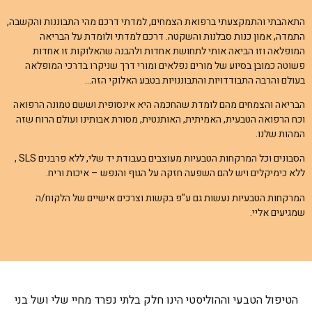
התאהבתי והתמקצעתי ברפואת הצמחים, למדתי דרכם מהי התבוננות והקשבה,
התמדה, אמון כנות סבלנות והשקטה. דרכם למדתי ולומדת על הבריאה
המופלאה וזו הביאה אותי לתחושת אחדות ולהבנה שהאלוקות זו אחדות
פשוטה כמובן בסיוע של מורים נפלאים ומורי דרך שניקרו בדרכי המופלאה
בעולם והרבה התבודדויות והתבוננויות בטבע האלוקי הזה…
הבריאה והצמחים מהם לומדת שהחכמה היא אינסופית וששם טמונה הרפואה
וכח הרפואה הטבעית, האמיתית, האותנטית, מסורת אבותינו ועולם הרוח שזה
המהות שלנו.
הסבונים וכל המרקחות הטבעיות מעוצבים בעבודת יד שלי, ללא פרבנים SLS ,
ללא כימיקלים ויש להם השפעה חזקה על הגוף והנפש – איכות וריח.
המרקחות הטבעיות נעשות גם ע"פ בקשות וצרכים אישיים של הלקוח/ה
שמגיעים אליי.
הטיפול הטבעי וההוליסטי הינו חלק בלתי נפרד מחיי שלי ושל בני