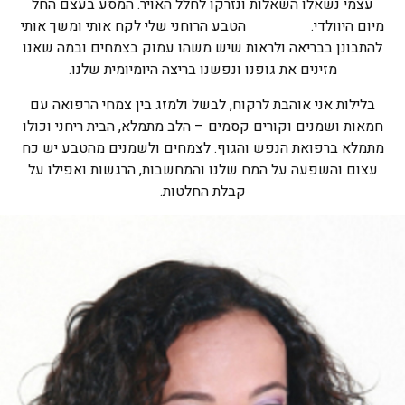
עצמי נשאלו השאלות ונזרקו לחלל האויר. המסע בעצם החל
מיום היוולדי. הטבע הרוחני שלי לקח אותי ומשך אותי
להתבונן בבריאה ולראות שיש משהו עמוק בצמחים ובמה שאנו
מזינים את גופנו ונפשנו בריצה היומיומית שלנו.
בלילות אני אוהבת לרקוח, לבשל ולמזג בין צמחי הרפואה עם
חמאות ושמנים וקורים קסמים – הלב מתמלא, הבית ריחני וכולו
מתמלא ברפואת הנפש והגוף. לצמחים ולשמנים מהטבע יש כח
עצום והשפעה על המח שלנו והמחשבות, הרגשות ואפילו על
קבלת החלטות.