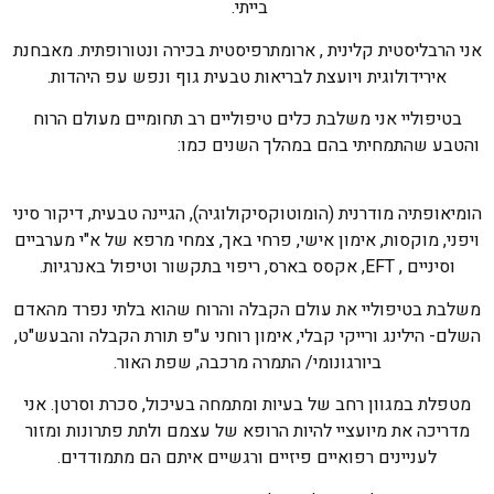
בייתי.
אני הרבליסטית קלינית , ארומתרפיסטית בכירה ונטורופתית. מאבחנת
אירידולוגית ויועצת לבריאות טבעית גוף ונפש עפ היהדות.
בטיפוליי אני משלבת כלים טיפוליים רב תחומיים מעולם הרוח
והטבע שהתמחיתי בהם במהלך השנים כמו:
הומיאופתיה מודרנית (הומוטוקסיקולוגיה), הגיינה טבעית, דיקור סיני
ויפני, מוקסות, אימון אישי, פרחי באך, צמחי מרפא של א"י מערביים
וסיניים , EFT, אקסס בארס, ריפוי בתקשור וטיפול באנרגיות.
משלבת בטיפוליי את עולם הקבלה והרוח שהוא בלתי נפרד מהאדם
השלם- הילינג ורייקי קבלי, אימון רוחני ע"פ תורת הקבלה והבעש"ט,
ביורגונומי/ התמרה מרכבה, שפת האור.
מטפלת במגוון רחב של בעיות ומתמחה בעיכול, סכרת וסרטן. אני
מדריכה את מיועציי להיות הרופא של עצמם ולתת פתרונות ומזור
לעניינים רפואיים פיזיים ורגשיים איתם הם מתמודדים.